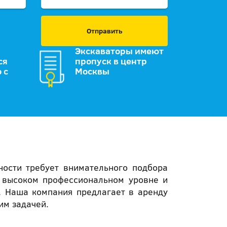
Отправить
Экскаваторы имеют
ся
пропуск в центр
 с
Москвы
ности требует внимательного подбора
а высоком профессиональном уровне и
. Наша компания предлагает в аренду
им задачей.