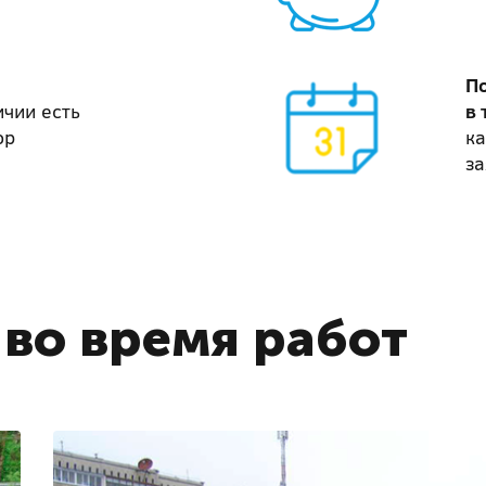
П
ичии есть
в 
ор
ка
за
во время работ