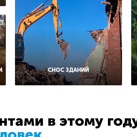
СНОС ЗДАНИЙ
М
тами в этому год
еловек