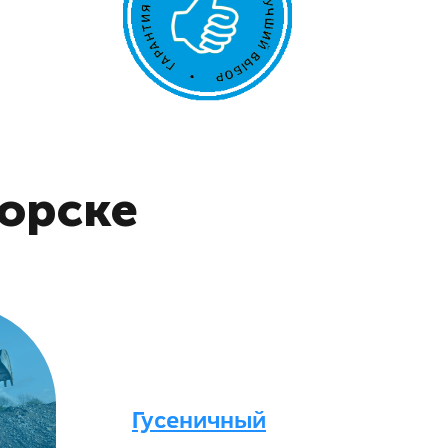
горске
Гусеничный