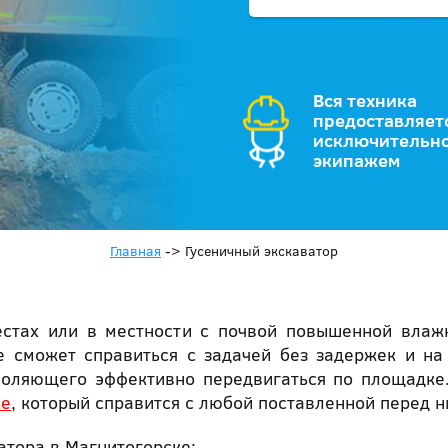
Вся техника
предоставляет
исключительно
экипажем
Главная
->
Гусеничный экскаватор
естах или в местности с почвой повышенной влаж
е сможет справиться с задачей без задержек и н
воляющего эффективно передвигаться по площадке
ке
, который справится с любой поставленной перед н
атора в Магнитогорске: