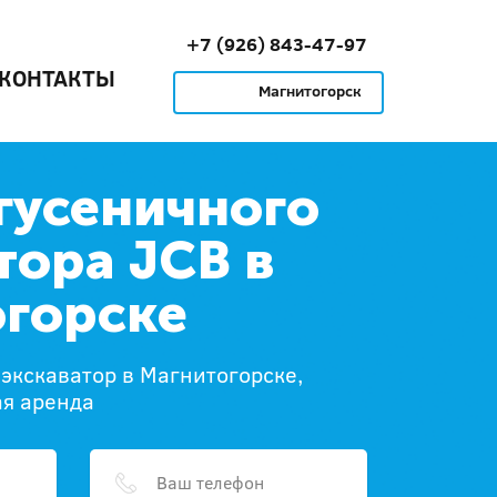
+7 (926) 843-47-97
КОНТАКТЫ
Магнитогорск
гусеничного
тора JCB в
горске
экскаватор в Магнитогорске,
ая аренда